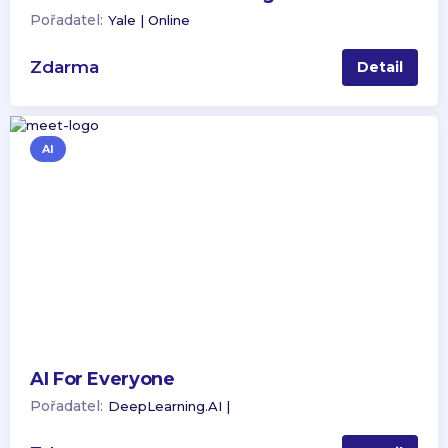
Pořadatel:
Yale | Online
Zdarma
Detail
AI
AI For Everyone
Pořadatel:
DeepLearning.AI |