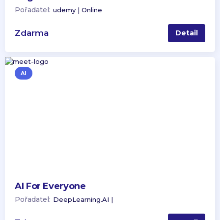
Pořadatel:
udemy | Online
Zdarma
Detail
AI
AI For Everyone
Pořadatel:
DeepLearning.AI |